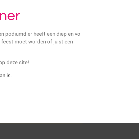
iner
ren podiumdier heeft een diep en vol
n feest moet worden of juist een
p deze site!
n is.